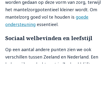
worden gedaan
op deze vorm van zorg
, terwijl
het mantelzorgpotentieel kleiner
wordt
.
Om
mantelzorg goed vol te houden is
goede
ondersteuning
essentieel.
Sociaal welbevinden en leefstijl
Op een aantal andere punten zien we ook
verschillen tussen Zeeland en Nederland. Een
belangrijk aandachtpunt in Zeeland blijft
eenzaamheid. Volwassen en ouderen voelen
zich in Zeeland vaker eenzaam en zowel
emotionele als sociale eenzaamheid neemt
toe.