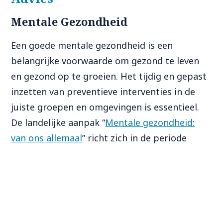
Mentale Gezondheid
Een goede mentale gezondheid is een
belangrijke voorwaarde om gezond te leven
en gezond op te groeien. Het tijdig en gepast
inzetten van preventieve interventies in de
juiste groepen en omgevingen is essentieel.
De landelijke aanpak “
Mentale gezondheid:
van ons allemaal
” richt zich in de periode
2023-2025 op het versterken van de mentale
gezondheid in Nederland. ‘
Welbevinden op
School
’ via de
Gezonde School
is onderdeel van
deze aanpak.
Leerlingen zijn pas in staat om te leren en